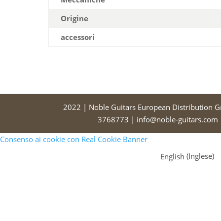
Origine
accessori
2022 | Noble Guitars European Distribution 
3768773 | info@noble-guitars.com |
Consenso ai cookie con Real Cookie Banner
English
(
Inglese
)