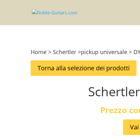
Home > Schertler >pickup universale > D
Torna alla selezione dei prodotti
Schertle
Prezzo co
Vai