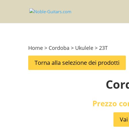
Home > Cordoba > Ukulele > 23T
Torna alla selezione dei prodotti
Cor
Prezzo co
Vai