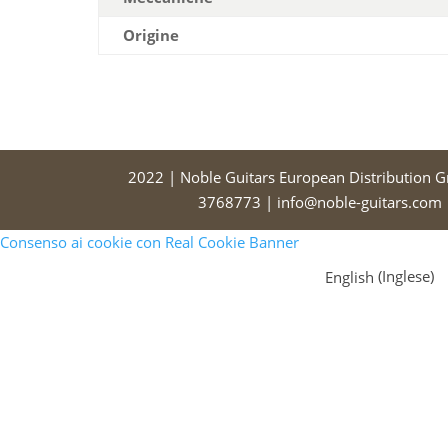
Origine
2022 | Noble Guitars European Distribution 
3768773 | info@noble-guitars.com |
Consenso ai cookie con Real Cookie Banner
English
(
Inglese
)