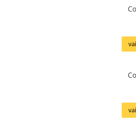
Co
va
Co
va