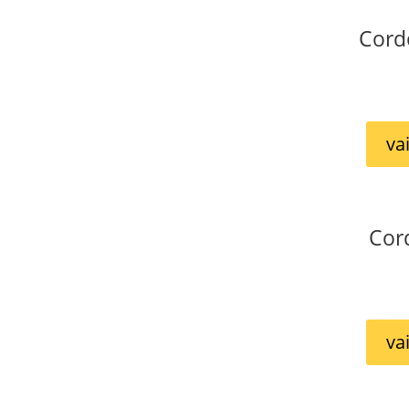
Cord
va
Cor
va