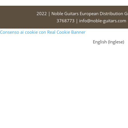
2022 | Noble Guitars European Distribution 
3768773 | info@noble-guitars.com |
Consenso ai cookie con Real Cookie Banner
English
(
Inglese
)