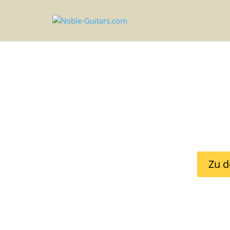
Felipe 
Seit 1915 komplett 
Flamencogitarren bes
Klang und die Verwen
Zu d