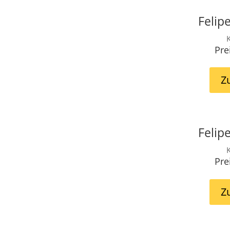
Felip
K
Pre
Z
Felip
K
Pre
Z