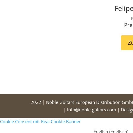
Felip
K
Pre
Z
2022 | Noble Guitars European Distribution Gmb
| info@noble-guitars.com | Desi
Cookie Consent mit Real Cookie Banner
English
(
Englisch
)