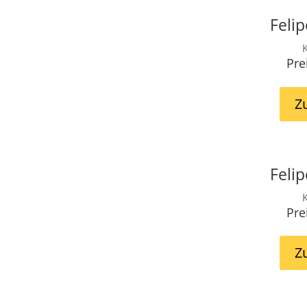
Feli
K
Pre
Z
Feli
K
Pre
Z