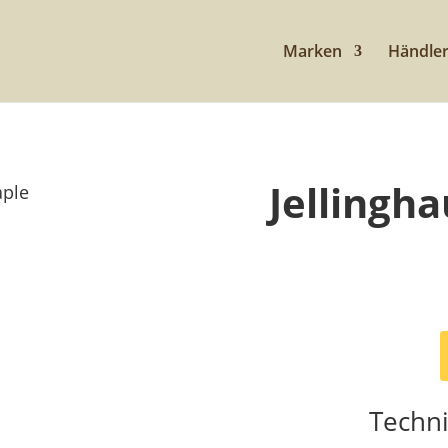
Marken
Händle
Jellingh
aple
Techn