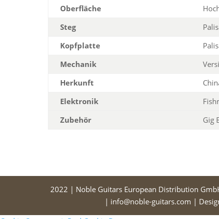
Oberfläche
Hoch
Steg
Pali
Kopfplatte
Pali
Mechanik
Versi
Herkunft
Chin
Elektronik
Fis
Zubehör
Gig 
2022 | Noble Guitars European Distribution Gmb
| info@noble-guitars.com | Desi