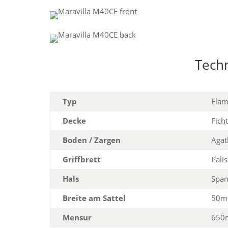
Tech
Typ
Flam
Decke
Fich
Boden / Zargen
Agat
Griffbrett
Pali
Hals
Span
Breite am Sattel
50
Mensur
650