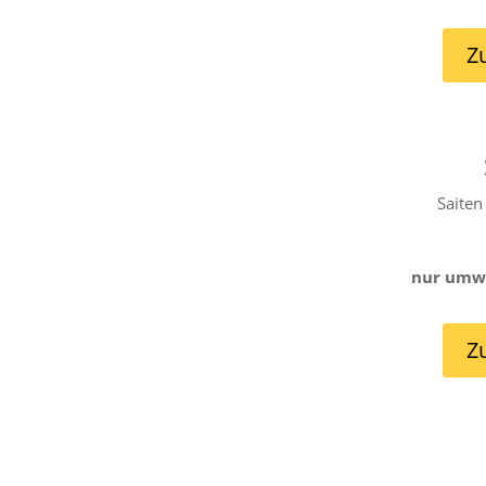
Z
Saiten
nur umwi
Z