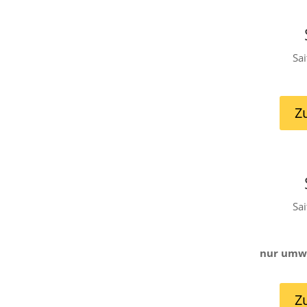
Sai
Z
Sai
nur umwi
Z