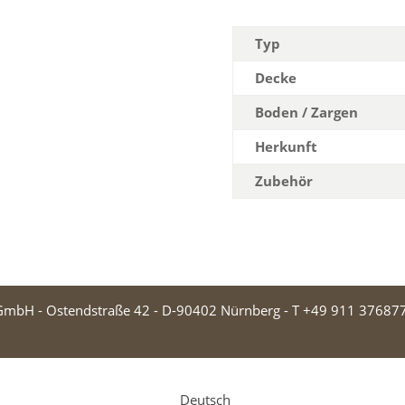
Typ
Decke
Boden / Zargen
Herkunft
Zubehör
 GmbH - Ostendstraße 42 - D-90402 Nürnberg - T +49 911 376877
Deutsch