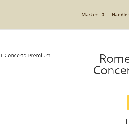
Marken
Händle
Romer
 ST Concerto Premium
Conce
T