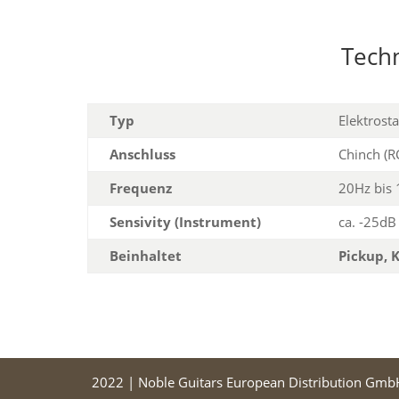
Tech
Typ
Elektrost
Anschluss
Chinch (RC
Frequenz
20Hz bis 
Sensivity (Instrument)
ca. -25dB
Beinhaltet
Pickup, 
2022 | Noble Guitars European Distribution Gmb