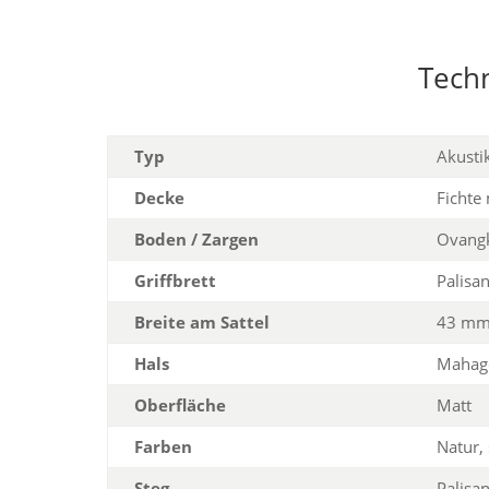
Tech
Typ
Akustik
Decke
Fichte
Boden / Zargen
Ovang
Griffbrett
Palisa
Breite am Sattel
43 m
Hals
Mahag
Oberfläche
Matt
Farben
Natur,
Steg
Palisa