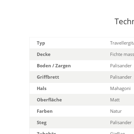
Tech
Typ
Travellergi
Decke
Fichte mass
Boden / Zargen
Palisander
Griffbrett
Palisander
Hals
Mahagoni
Oberfläche
Matt
Farben
Natur
Steg
Palisander
Zubehör
GigBag