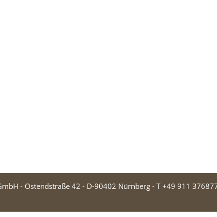
 GmbH - Ostendstraße 42 - D-90402 Nürnberg - T +49 911 376877