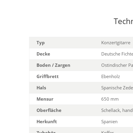
Tech
Typ
Konzertgitarre
Decke
Deutsche Ficht
Boden / Zargen
Ostindischer P
Griffbrett
Ebenholz
Hals
Spanische Zede
Mensur
650 mm
Oberfläche
Schellack, hand
Herkunft
Spanien
Zubehör
Koffer