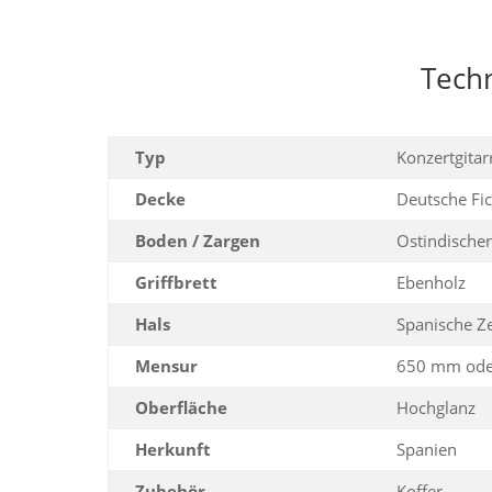
Tech
Typ
Konzertgitar
Decke
Deutsche Fi
Boden / Zargen
Ostindischer
Griffbrett
Ebenholz
Hals
Spanische Z
Mensur
650 mm od
Oberfläche
Hochglanz
Herkunft
Spanien
Zubehör
Koffer